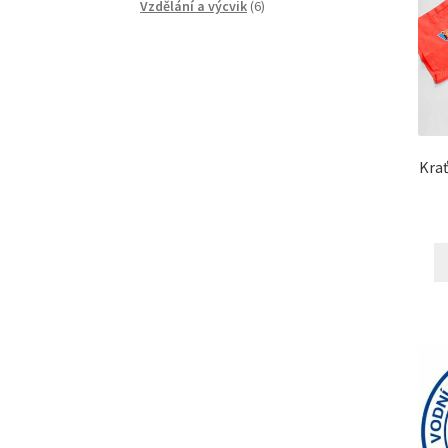
produkty
6
Vzdělání a výcvik
6
produktů
Krať