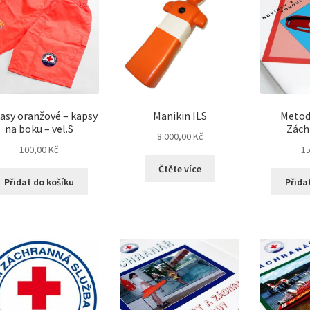
asy oranžové – kapsy
Manikin ILS
Metodi
na boku – vel.S
Zách
8.000,00
Kč
100,00
Kč
1
Čtěte více
Přidat do košíku
Přida