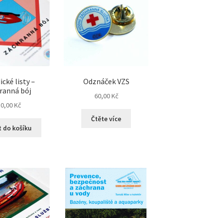
cké listy –
Odznáček VZS
ranná bój
60,00
Kč
50,00
Kč
Čtěte více
t do košíku