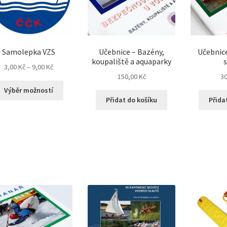
Samolepka VZS
Učebnice – Bazény,
Učebnic
koupaliště a aquaparky
Rozpětí
3,00
Kč
–
9,00
Kč
150,00
Kč
3
cen:
Tento
3,00 Kč
Výběr možností
produkt
až
Přidat do košíku
Přida
má
9,00 Kč
více
variant.
Možnosti
lze
vybrat
na
stránce
produktu