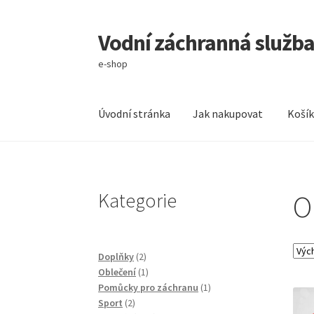
Vodní záchranná služba 
Přeskočit
Přejít
na
k
e-shop
navigaci
obsahu
webu
Úvodní stránka
Jak nakupovat
Koší
Úvodní stránka
Jak nakupovat
Košík
Můj účet
Kategorie
O
2
Doplňky
2
produkty
1
Oblečení
1
produkt
1
Pomůcky pro záchranu
1
2
produkt
Sport
2