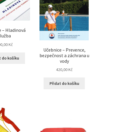
e – Hladinová
služba
00,00
Kč
Učebnice – Prevence,
bezpečnost a záchrana u
t do košíku
vody
420,00
Kč
Přidat do košíku