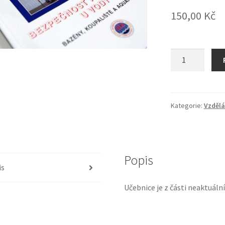
150,00
Kč
Učebnice
-
Bazény,
koupaliště
a
Kategorie:
Vzdělá
aquaparky
množství
Popis
is
Učebnice je z části neaktuální