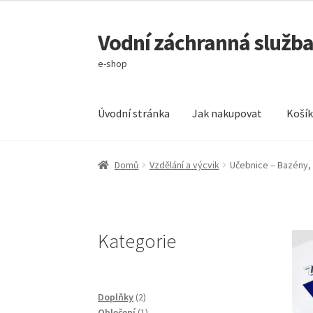
Vodní záchranná služba 
Přeskočit
Přejít
na
k
e-shop
navigaci
obsahu
webu
Úvodní stránka
Jak nakupovat
Koší
Úvodní stránka
Jak nakupovat
Košík
Můj účet
Domů
Vzdělání a výcvik
Učebnice – Bazény, 
Kategorie
2
Doplňky
2
produkty
1
Oblečení
1