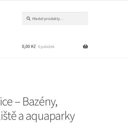
Hledat:
Hledat
0,00
Kč
0 položek
ce – Bazény,
iště a aquaparky