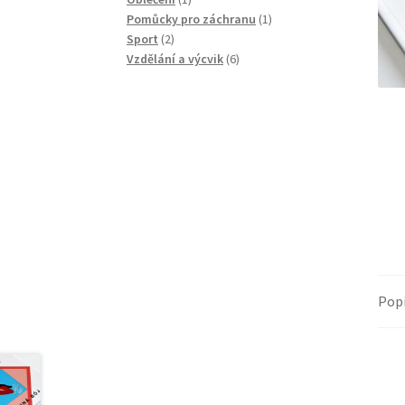
produkt
1
Pomůcky pro záchranu
1
2
produkt
Sport
2
produkty
6
Vzdělání a výcvik
6
produktů
Pop