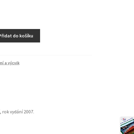
Přidat do košíku
ní a výcvik
, rok vydání 2007.