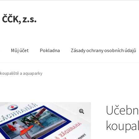
ČČK, z.s.
k
Můj účet
Pokladna
Zásady ochrany osobních údajů
Pokladna
Zásady ochrany osobních údajů
koupaliště a aquaparky
Učebni
koupal