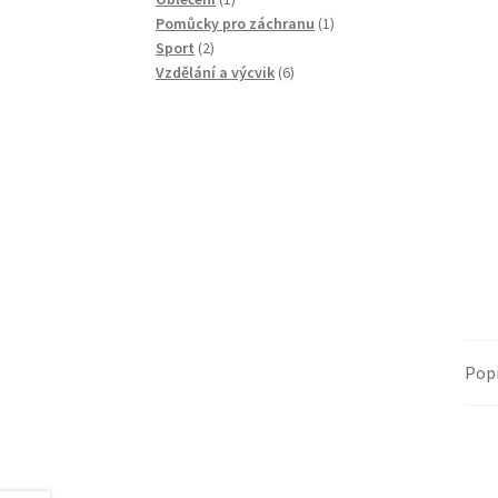
produkt
1
Pomůcky pro záchranu
1
2
produkt
Sport
2
produkty
6
Vzdělání a výcvik
6
produktů
Pop