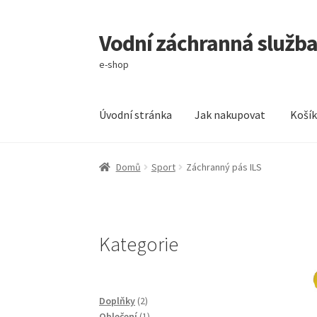
Vodní záchranná služba 
Přeskočit
Přejít
na
k
e-shop
navigaci
obsahu
webu
Úvodní stránka
Jak nakupovat
Koší
Úvodní stránka
Jak nakupovat
Košík
Můj účet
Domů
Sport
Záchranný pás ILS
Kategorie
2
Doplňky
2
produkty
1
Oblečení
1