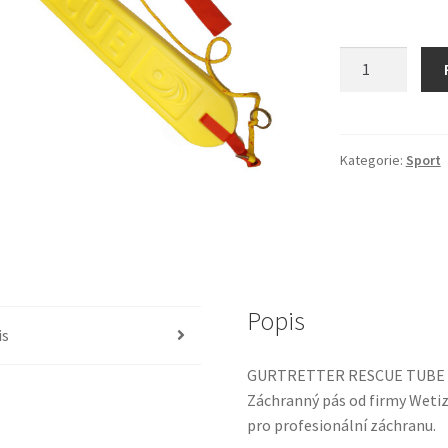
Záchranný
pás
ILS
množství
Kategorie:
Sport
Popis
is
GURTRETTER RESCUE TUBE 
Záchranný pás od firmy Wetiz
pro profesionální záchranu.