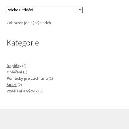
Zobrazen jediný výsledek
Kategorie
2
Doplňky
2
produkty
1
Oblečení
1
produkt
1
Pomůcky pro záchranu
1
2
produkt
Sport
2
produkty
6
Vzdělání a výcvik
6
produktů