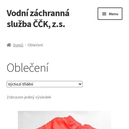
Vodní záchranná
Přeskočit
Přejít
Menu
na
k
služba ČČK, z.s.
navigaci
obsahu
webu
Úvodní stránka
Domů
Oblečení
Jak nakupovat
Oblečení
Košík
Můj účet
Zobrazen jediný výsledek
Pokladna
Zásady ochrany osobních údajů