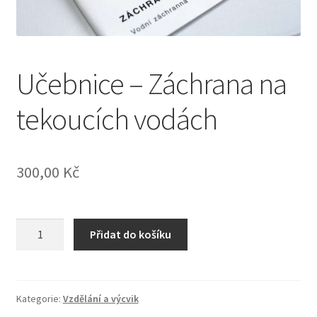
Učebnice – Záchrana na
tekoucích vodách
300,00
Kč
Učebnice
Přidat do košíku
-
Záchrana
na
tekoucích
Kategorie:
Vzdělání a výcvik
vodách