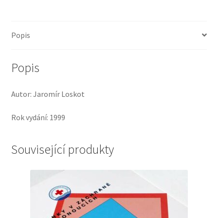
množství
Popis
Popis
Autor: Jaromír Loskot
Rok vydání: 1999
Související produkty