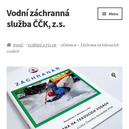
Vodní záchranná
Přeskočit
Přejít
Menu
na
k
služba ČČK, z.s.
navigaci
obsahu
webu
Úvodní stránka
Domů
Vzdělání a výcvik
Učebnice – Záchrana na tekoucích
vodách
Jak nakupovat
Košík
Můj účet
Pokladna
Zásady ochrany osobních údajů