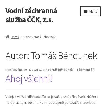
Vodní záchranná
Přeskočit
Přejít
Menu
na
k
služba ČČK, z.s.
navigaci
obsahu
webu
Úvodní stránka
Domů
Autor: Tomáš Běhounek
Jak nakupovat
Autor:
Tomáš Běhounek
Košík
Můj účet
Publikováno
29. 7. 2021
Autor
Tomáš Běhounek
—
1 komentář
Ahoj všichni!
Pokladna
Zásady ochrany osobních údajů
Vítejte ve WordPressu. Toto je váš první příspěvek. Můžete
ho upravit, nebo smazat a postupně pak začít s tvorbou